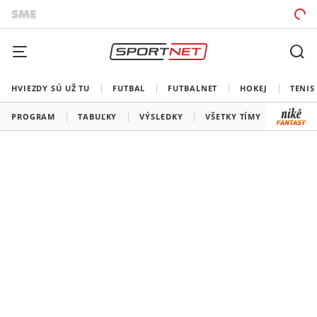
HVIEZDY SÚ UŽ TU
FUTBAL
FUTBALNET
HOKEJ
TENIS
PROGRAM
TABUĽKY
VÝSLEDKY
VŠETKY TÍMY
SLOVEN