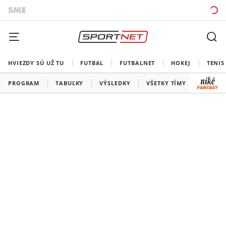
HVIEZDY SÚ UŽ TU
FUTBAL
FUTBALNET
HOKEJ
TENIS
PROGRAM
TABUĽKY
VÝSLEDKY
VŠETKY TÍMY
SLOVEN