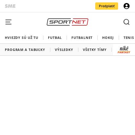
Predplatiť
HVIEZDY SÚ UŽ TU
FUTBAL
FUTBALNET
HOKEJ
TENIS
PROGRAM A TABUĽKY
VÝSLEDKY
VŠETKY TÍMY
SLOVENSK