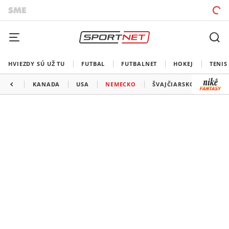
HVIEZDY SÚ UŽ TU
FUTBAL
FUTBALNET
HOKEJ
TENIS
KANADA
USA
NEMECKO
ŠVAJČIARSKO
DÁNS