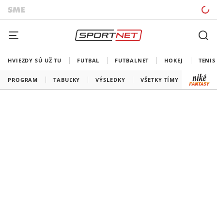
HVIEZDY SÚ UŽ TU
FUTBAL
FUTBALNET
HOKEJ
TENIS
PROGRAM
TABUĽKY
VÝSLEDKY
VŠETKY TÍMY
SLOVEN