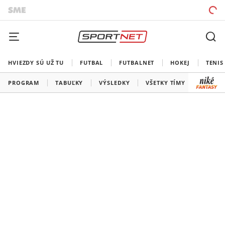
HVIEZDY SÚ UŽ TU
FUTBAL
FUTBALNET
HOKEJ
TENIS
PROGRAM
TABUĽKY
VÝSLEDKY
VŠETKY TÍMY
SLOVEN