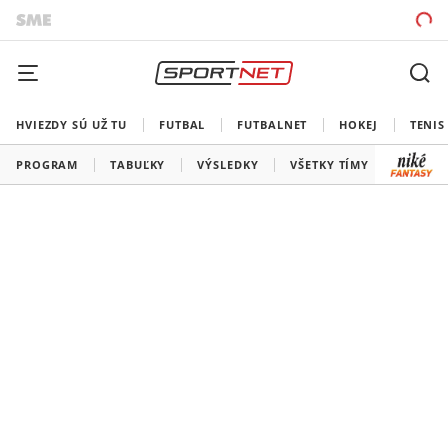
HVIEZDY SÚ UŽ TU
FUTBAL
FUTBALNET
HOKEJ
TENIS
PROGRAM
TABUĽKY
VÝSLEDKY
VŠETKY TÍMY
SLOVEN