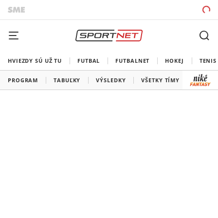
HVIEZDY SÚ UŽ TU
FUTBAL
FUTBALNET
HOKEJ
TENIS
PROGRAM
TABUĽKY
VÝSLEDKY
VŠETKY TÍMY
SLOVEN