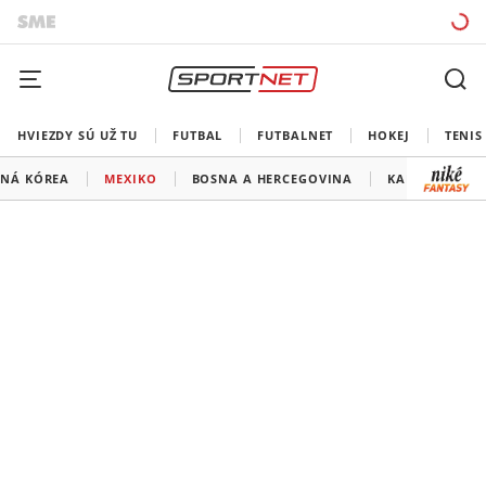
HVIEZDY SÚ UŽ TU
FUTBAL
FUTBALNET
HOKEJ
TENIS
ŽNÁ KÓREA
MEXIKO
BOSNA A HERCEGOVINA
KANADA