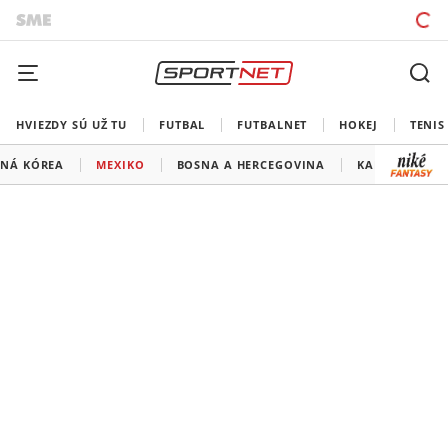
HVIEZDY SÚ UŽ TU
FUTBAL
FUTBALNET
HOKEJ
TENIS
ŽNÁ KÓREA
MEXIKO
BOSNA A HERCEGOVINA
KANADA