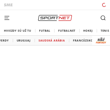
HVIEZDY SÚ UŽ TU
FUTBAL
FUTBALNET
HOKEJ
TENIS
VERDY
URUGUAJ
SAUDSKÁ ARÁBIA
FRANCÚZSKO
SENE