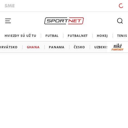
HVIEZDY SÚ UŽ TU
FUTBAL
FUTBALNET
HOKEJ
TENIS
ORVÁTSKO
GHANA
PANAMA
ČESKO
UZBEKISTAN