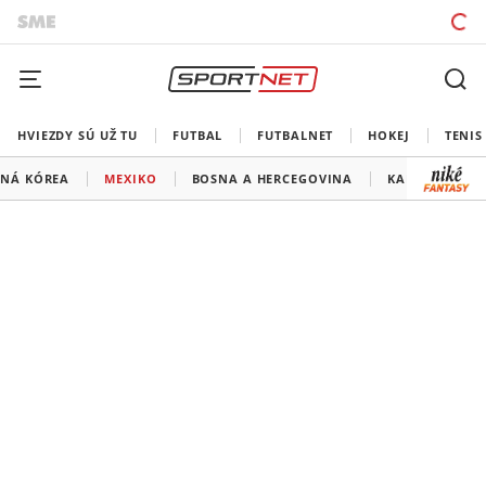
HVIEZDY SÚ UŽ TU
FUTBAL
FUTBALNET
HOKEJ
TENIS
ŽNÁ KÓREA
MEXIKO
BOSNA A HERCEGOVINA
KANADA