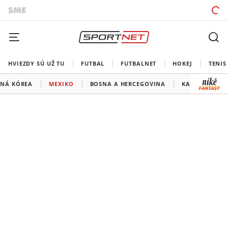
HVIEZDY SÚ UŽ TU
FUTBAL
FUTBALNET
HOKEJ
TENIS
ŽNÁ KÓREA
MEXIKO
BOSNA A HERCEGOVINA
KANADA