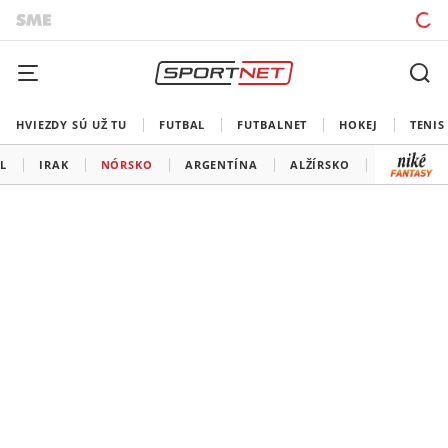
HVIEZDY SÚ UŽ TU
FUTBAL
FUTBALNET
HOKEJ
TENIS
L
IRAK
NÓRSKO
ARGENTÍNA
ALŽÍRSKO
RAKÚSKO