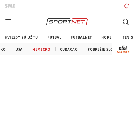
HVIEZDY SÚ UŽ TU
FUTBAL
FUTBALNET
HOKEJ
TENIS
CKO
USA
NEMECKO
CURACAO
POBREŽIE SLONOVINY