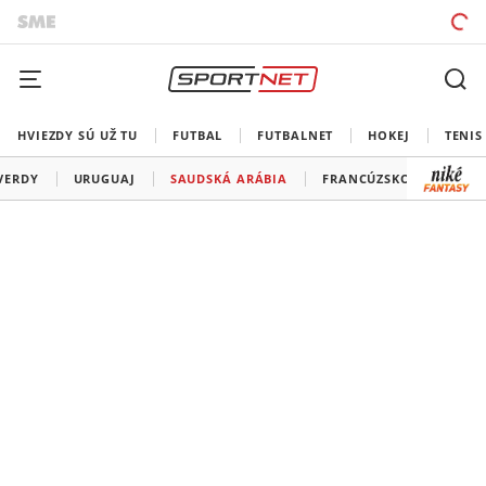
HVIEZDY SÚ UŽ TU
FUTBAL
FUTBALNET
HOKEJ
TENIS
VERDY
URUGUAJ
SAUDSKÁ ARÁBIA
FRANCÚZSKO
SENE