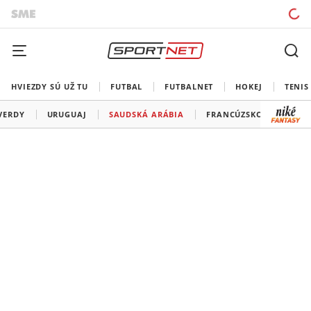
HVIEZDY SÚ UŽ TU
FUTBAL
FUTBALNET
HOKEJ
TENIS
VERDY
URUGUAJ
SAUDSKÁ ARÁBIA
FRANCÚZSKO
SENE