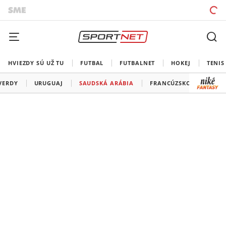
HVIEZDY SÚ UŽ TU
FUTBAL
FUTBALNET
HOKEJ
TENIS
VERDY
URUGUAJ
SAUDSKÁ ARÁBIA
FRANCÚZSKO
SENE