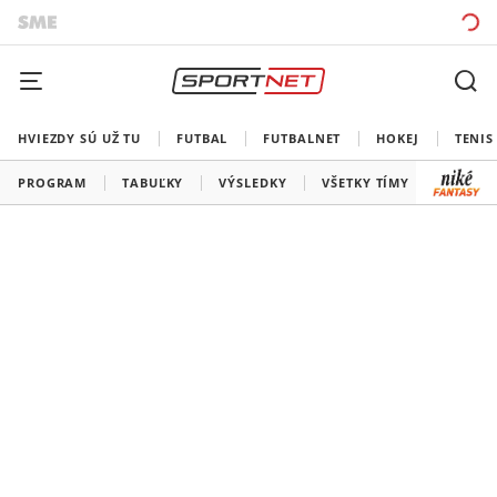
HVIEZDY SÚ UŽ TU
FUTBAL
FUTBALNET
HOKEJ
TENIS
PROGRAM
TABUĽKY
VÝSLEDKY
VŠETKY TÍMY
SLOVEN