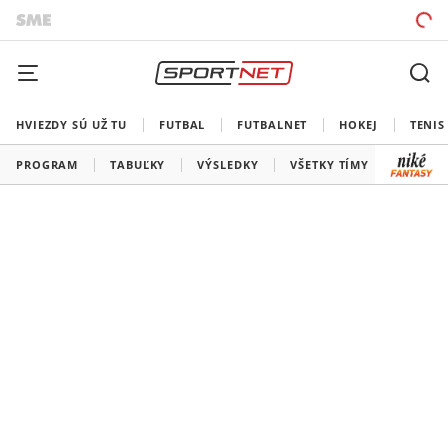
HVIEZDY SÚ UŽ TU
FUTBAL
FUTBALNET
HOKEJ
TENIS
PROGRAM
TABUĽKY
VÝSLEDKY
VŠETKY TÍMY
SLOVEN