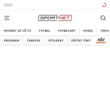
HVIEZDY SÚ UŽ TU
FUTBAL
FUTBALNET
HOKEJ
TENIS
PROGRAM
TABUĽKY
VÝSLEDKY
VŠETKY TÍMY
SLOVEN