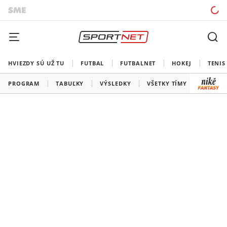
HVIEZDY SÚ UŽ TU
FUTBAL
FUTBALNET
HOKEJ
TENIS
PROGRAM
TABUĽKY
VÝSLEDKY
VŠETKY TÍMY
SLOVEN