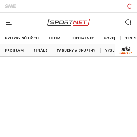
HVIEZDY SÚ UŽ TU
FUTBAL
FUTBALNET
HOKEJ
TENIS
PROGRAM
FINÁLE
TABUĽKY A SKUPINY
VÝSLEDKY
V