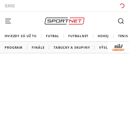
HVIEZDY SÚ UŽ TU
FUTBAL
FUTBALNET
HOKEJ
TENIS
PROGRAM
FINÁLE
TABUĽKY A SKUPINY
VÝSLEDKY
V