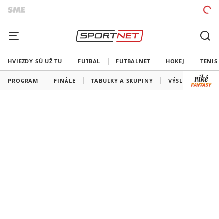
HVIEZDY SÚ UŽ TU
FUTBAL
FUTBALNET
HOKEJ
TENIS
PROGRAM
FINÁLE
TABUĽKY A SKUPINY
VÝSLEDKY
V