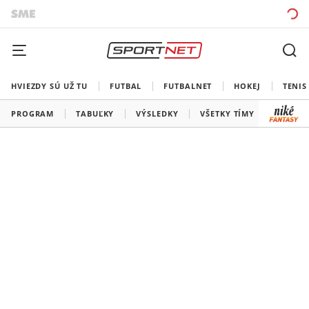
HVIEZDY SÚ UŽ TU
FUTBAL
FUTBALNET
HOKEJ
TENIS
PROGRAM
TABUĽKY
VÝSLEDKY
VŠETKY TÍMY
SLOVEN