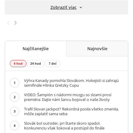
Zobraziť viac
Najčítanejšie
Najnovšie
4 hod
24 hod
7 dní
Výhra Kanady pomohla Slovákom. Hokejisti si zahrajú
1
semifinále Hlinka Gretzky Cupu
VIDEO: Šampión s nádormi mozgu so slzami prosí
2
premiéra: Dajte nám šancu bojovať o naše životy
Trafil Slovan jackpot? Rekordná posila všetko zmenila,
3
môže zaplatiť sama seba
Slovák bol outsider, pri štarte skoro spadol.
4
Konkurenciu však šokoval a postúpil do finále