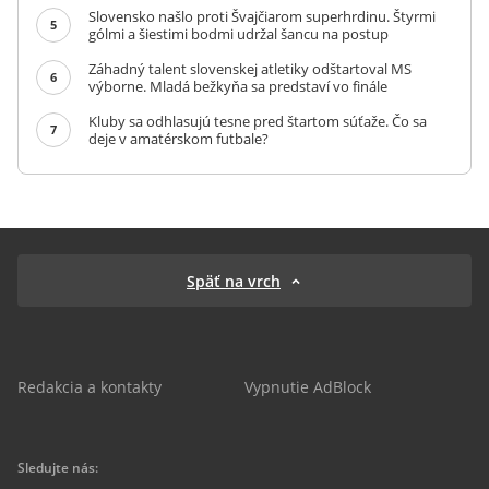
Slovensko našlo proti Švajčiarom superhrdinu. Štyrmi
5
gólmi a šiestimi bodmi udržal šancu na postup
Záhadný talent slovenskej atletiky odštartoval MS
6
výborne. Mladá bežkyňa sa predstaví vo finále
Kluby sa odhlasujú tesne pred štartom súťaže. Čo sa
7
deje v amatérskom futbale?
Späť na vrch
Redakcia a kontakty
Vypnutie AdBlock
Sledujte nás: