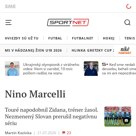
HVIEZDY SÚ UŽ TU
FUTBAL
FUTBALNET
HOKEJ
TENIS
MS V HÁDZANEJ ŽIEN U18 2026
HLINKA GRETZKY CUP 2026
LI
Ukrajinský olympionik z virálneho
Keď sme nedal
videa: Viem si zarobiť, 10-tisíc
desiatku, behali sme
pošlem radšej na vojnu
sa mi ani nepozdrav
Droppa
Nino Marcelli
Touré napodobnil Zidana, tréner žasol.
Nezmenený Slovan prerušil negatívnu
sériu
Martin Kozinka
|
21.07.2026
|
23