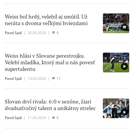
Weiss bol hrdý, velebil aj smútil. Už
neráta s dvoma veľkými hviezdami
Pavol Spál
|
26.04.2026
|
8
Weiss hlási v Slovane perestrojku.
Velebí mladíka, ktorý mal u nás povesť
supertalentu
Pavol Spál
|
14.04.2026
|
11
Slovan drví rivala: 6:0 v sezóne, žiari
dvadsaťročný talent a unikátny strelec
Pavol Spál
|
11.04.2026
|
6