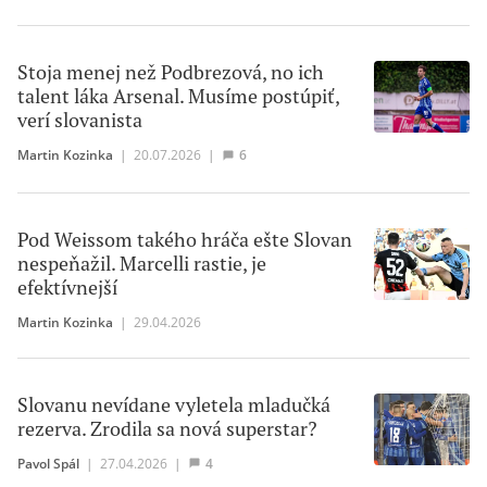
Stoja menej než Podbrezová, no ich
talent láka Arsenal. Musíme postúpiť,
verí slovanista
Martin Kozinka
|
20.07.2026
|
6
Pod Weissom takého hráča ešte Slovan
nespeňažil. Marcelli rastie, je
efektívnejší
Martin Kozinka
|
29.04.2026
Slovanu nevídane vyletela mladučká
rezerva. Zrodila sa nová superstar?
Pavol Spál
|
27.04.2026
|
4