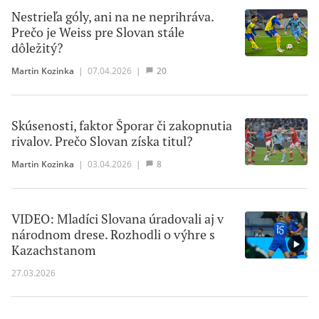
Nestrieľa góly, ani na ne neprihráva.
Prečo je Weiss pre Slovan stále
dôležitý?
Martin Kozinka
|
07.04.2026
|
20
Skúsenosti, faktor Šporar či zakopnutia
rivalov. Prečo Slovan získa titul?
Martin Kozinka
|
03.04.2026
|
8
VIDEO: Mladíci Slovana úradovali aj v
národnom drese. Rozhodli o výhre s
Kazachstanom
27.03.2026