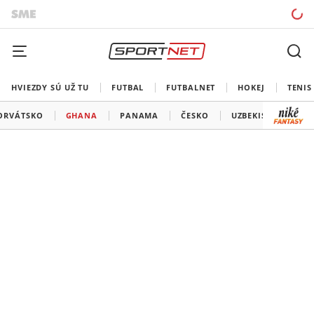
HVIEZDY SÚ UŽ TU
FUTBAL
FUTBALNET
HOKEJ
TENIS
ORVÁTSKO
GHANA
PANAMA
ČESKO
UZBEKISTAN