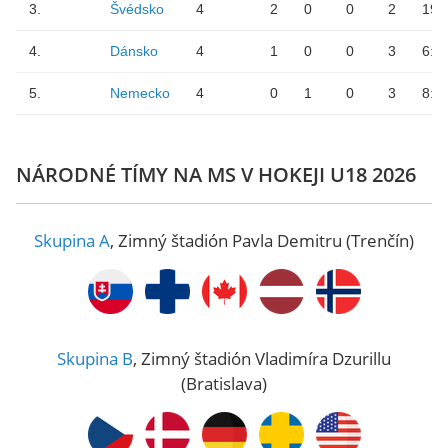
3.
Švédsko
4
2
0
0
2
19:
4.
Dánsko
4
1
0
0
3
6:2
5.
Nemecko
4
0
1
0
3
8:2
NÁRODNÉ TÍMY NA MS V HOKEJI U18 2026
Skupina A
,
Zimný štadión Pavla Demitru (Trenčín)
Skupina B
,
Zimný štadión Vladimíra Dzurillu
(Bratislava)