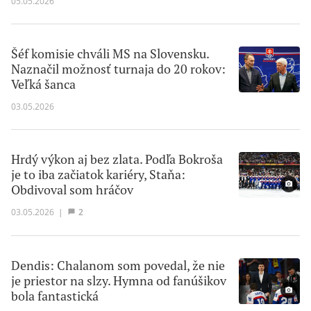
05.05.2026
Šéf komisie chváli MS na Slovensku.
Naznačil možnosť turnaja do 20 rokov:
Veľká šanca
03.05.2026
Hrdý výkon aj bez zlata. Podľa Bokroša
je to iba začiatok kariéry, Staňa:
Obdivoval som hráčov
03.05.2026
|
2
Dendis: Chalanom som povedal, že nie
je priestor na slzy. Hymna od fanúšikov
bola fantastická