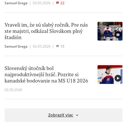
Samuel Grega
|
03.05.2026
|
22
Vraveli im, že sú slabý ročník. Pre nás
ste majstri, odkázal Slovákom plný
štadión
Samuel Grega
|
02.05.2026
|
15
Slovenský útočník bol
najproduktívnejší hráč. Pozrite si
kanadské bodovanie na MS U18 2026
02.05.2026
Zobraziť viac