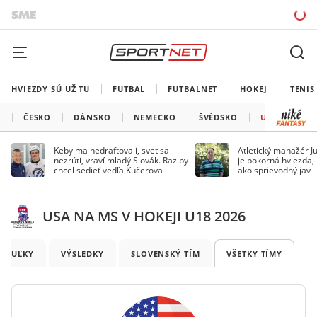
HVIEZDY SÚ UŽ TU
FUTBAL
FUTBALNET
HOKEJ
TENIS
O
ČESKO
DÁNSKO
NEMECKO
ŠVÉDSKO
USA
Keby ma nedraftovali, svet sa
Atletický manažér Ju
nezrúti, vraví mladý Slovák. Raz by
je pokorná hviezda,
chcel sedieť vedľa Kučerova
ako sprievodný jav
USA NA MS V HOKEJI U18 2026
TABUĽKY
VÝSLEDKY
SLOVENSKÝ TÍM
VŠETKY TÍMY
K