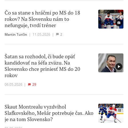
Čo sa stane s hráčmi po MS do 18
rokov? Na Slovensku nám to
nefunguje, tvrdí tréner
Martin Turčin
|
11.05.2026
|
2
Šatan sa rozhodol, či bude opäť
kandidovať na šéfa zväzu. Na
Slovensko chce priniesť MS do 20
rokov
06.05.2026
|
29
Skaut Montrealu vyzdvihol
Slafkovského, Mešár potrebuje čas. Ako
je na tom Slovensko?