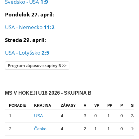
Švédsko - USA
1:9
Pondelok 27. apríl:
USA - Nemecko
11:2
Streda 29. apríl:
USA - Lotyšsko
2:5
Program zápasov skupiny B >>
MS V HOKEJI U18 2026 - SKUPINA B
PORADIE
KRAJINA
ZÁPASY
V
VP
PP
P
SKÓ
1.
USA
4
3
0
1
0
24:
2.
Česko
4
2
1
1
0
16: