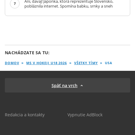
Ani, davaj! Japonka, ktorá reprezentuje Slovensko,
7
pobláznila internet. Spomína babku, srnky a sneh
NACHÁDZATE SA TU:
DOMOV
»
MS V HOKEJI U18 2026
»
VŠETKY TÍMY
»
USA
Späť na vrch
Redakcia a kontakty
Vypnutie AdBlock