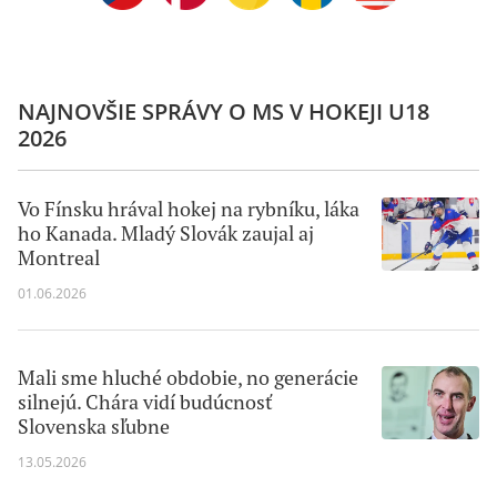
NAJNOVŠIE SPRÁVY O MS V HOKEJI U18
2026
Vo Fínsku hrával hokej na rybníku, láka
ho Kanada. Mladý Slovák zaujal aj
Montreal
01.06.2026
Mali sme hluché obdobie, no generácie
silnejú. Chára vidí budúcnosť
Slovenska sľubne
13.05.2026