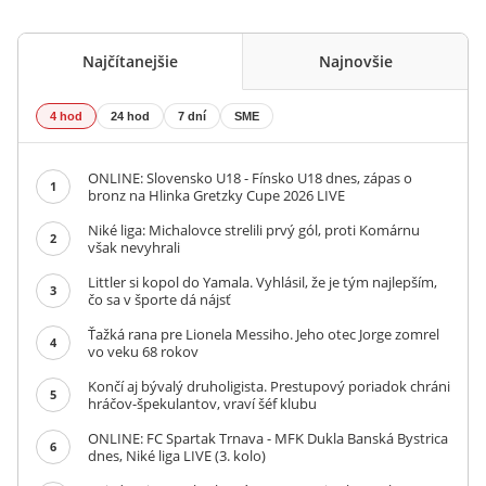
Najčítanejšie
Najnovšie
4 hod
24 hod
7 dní
SME
ONLINE: Slovensko U18 - Fínsko U18 dnes, zápas o
1
bronz na Hlinka Gretzky Cupe 2026 LIVE
Niké liga: Michalovce strelili prvý gól, proti Komárnu
2
však nevyhrali
Littler si kopol do Yamala. Vyhlásil, že je tým najlepším,
3
čo sa v športe dá nájsť
Ťažká rana pre Lionela Messiho. Jeho otec Jorge zomrel
4
vo veku 68 rokov
Končí aj bývalý druholigista. Prestupový poriadok chráni
5
hráčov-špekulantov, vraví šéf klubu
ONLINE: FC Spartak Trnava - MFK Dukla Banská Bystrica
6
dnes, Niké liga LIVE (3. kolo)