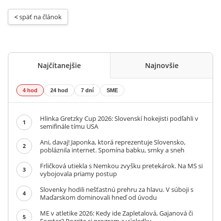
< 
späť na článok
Najčítanejšie
Najnovšie
4 hod
24 hod
7 dní
SME
Hlinka Gretzky Cup 2026: Slovenskí hokejisti podľahli v
1
semifinále tímu USA
Ani, davaj! Japonka, ktorá reprezentuje Slovensko,
2
pobláznila internet. Spomína babku, srnky a sneh
Frličková utiekla s Nemkou zvyšku pretekárok. Na MS si
3
vybojovala priamy postup
Slovenky hodili nešťastnú prehru za hlavu. V súboji s
4
Maďarskom dominovali hneď od úvodu
ME v atletike 2026: Kedy ide Zapletalová, Gajanová či
5