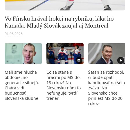
Vo Fínsku hrával hokej na rybníku, láka ho
Kanada. Mladý Slovák zaujal aj Montreal
01.06.2026
Mali sme hluché
Čo sa stane s
Šatan sa rozhodol,
obdobie, no
hráčmi po MS do
či bude opäť
generácie silnejú.
18 rokov? Na
kandidovať na šéfa
Chára vidí
Slovensku nám to
zväzu. Na
budúcnosť
nefunguje, tvrdí
Slovensko chce
Slovenska sľubne
tréner
priniesť MS do 20
rokov