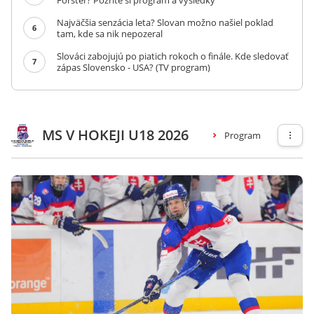
Forster? Pozrite si program a výsledky
Najväčšia senzácia leta? Slovan možno našiel poklad
6
tam, kde sa nik nepozeral
Slováci zabojujú po piatich rokoch o finále. Kde sledovať
7
zápas Slovensko - USA? (TV program)
MS V HOKEJI U18 2026
Program