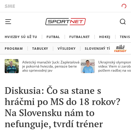
HVIEZDY SÚ UŽ TU
FUTBAL
FUTBALNET
HOKEJ
TENIS
PROGRAM
TABUĽKY
VÝSLEDKY
SLOVENSKÝ TÍM
VŠE
Atletický manažér Juck: Zapletalová
Ukrajinský olympion
je pokorná hviezda, peniaze berie
videa: Viem si zarobi
ako sprievodný jav
pošlem radšej na vo
Diskusia: Čo sa stane s
hráčmi po MS do 18 rokov?
Na Slovensku nám to
nefunguje, tvrdí tréner