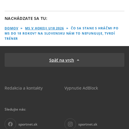
NACHÁDZATE SA TU:
DOMOV
»
MS V HOKEJI U18 2026
»
ČO SA STANE S HRÁČMI PO
MS DO 18 ROKOV? NA SLOVENSKU NÁM TO NEFUNGUJE, TVRDÍ
TRÉNER
Späť na vrch
Redakcia a kontakty
Vypnutie AdBlock
Sledujte nás:
sportnet.sk
sportnet.sk