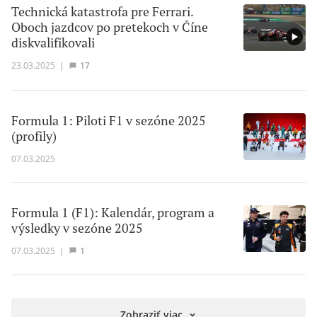
Technická katastrofa pre Ferrari.
Oboch jazdcov po pretekoch v Číne
diskvalifikovali
23.03.2025
|
17
Formula 1: Piloti F1 v sezóne 2025
(profily)
07.03.2025
Formula 1 (F1): Kalendár, program a
výsledky v sezóne 2025
07.03.2025
|
1
Zobraziť viac