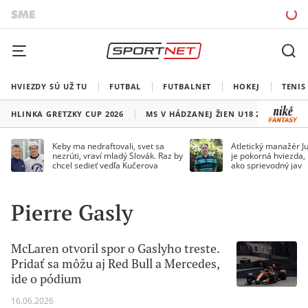
HVIEZDY SÚ UŽ TU
FUTBAL
FUTBALNET
HOKEJ
TENIS
HLINKA GRETZKY CUP 2026
MS V HÁDZANEJ ŽIEN U18 2026
HO
Keby ma nedraftovali, svet sa
Atletický manažér Ju
nezrúti, vraví mladý Slovák. Raz by
je pokorná hviezda,
chcel sedieť vedľa Kučerova
ako sprievodný jav
Pierre Gasly
McLaren otvoril spor o Gaslyho treste.
Pridať sa môžu aj Red Bull a Mercedes,
ide o pódium
16.06.2026