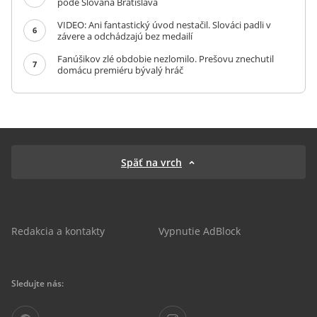
pôde Slovana Bratislava
VIDEO: Ani fantastický úvod nestačil. Slováci padli v
6
závere a odchádzajú bez medailí
Fanúšikov zlé obdobie nezlomilo. Prešovu znechutil
7
domácu premiéru bývalý hráč
Späť na vrch
Redakcia a kontakty
Vypnutie AdBlock
Sledujte nás: