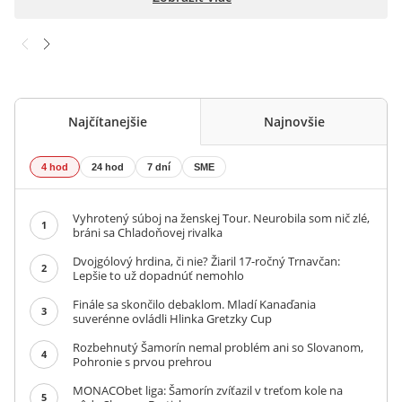
Najčítanejšie
Najnovšie
4 hod
24 hod
7 dní
SME
Vyhrotený súboj na ženskej Tour. Neurobila som nič zlé,
1
bráni sa Chladoňovej rivalka
Dvojgólový hrdina, či nie? Žiaril 17-ročný Trnavčan:
2
Lepšie to už dopadnúť nemohlo
Finále sa skončilo debaklom. Mladí Kanaďania
3
suverénne ovládli Hlinka Gretzky Cup
Rozbehnutý Šamorín nemal problém ani so Slovanom,
4
Pohronie s prvou prehrou
MONACObet liga: Šamorín zvíťazil v treťom kole na
5