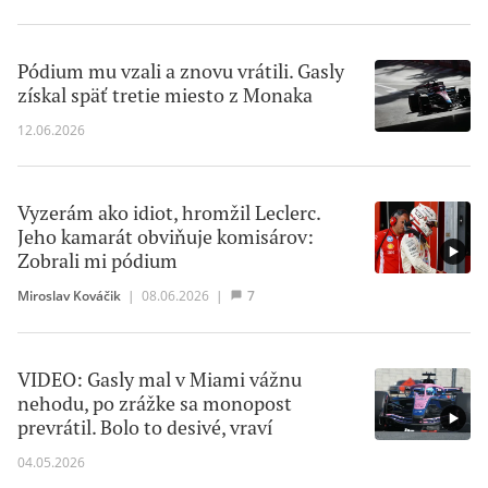
Pódium mu vzali a znovu vrátili. Gasly
získal späť tretie miesto z Monaka
12.06.2026
Vyzerám ako idiot, hromžil Leclerc.
Jeho kamarát obviňuje komisárov:
Zobrali mi pódium
Miroslav Kováčik
|
08.06.2026
|
7
VIDEO: Gasly mal v Miami vážnu
nehodu, po zrážke sa monopost
prevrátil. Bolo to desivé, vraví
04.05.2026