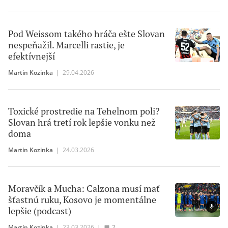
Pod Weissom takého hráča ešte Slovan
nespeňažil. Marcelli rastie, je
efektívnejší
Martin Kozinka
|
29.04.2026
Toxické prostredie na Tehelnom poli?
Slovan hrá tretí rok lepšie vonku než
doma
Martin Kozinka
|
24.03.2026
Moravčík a Mucha: Calzona musí mať
šťastnú ruku, Kosovo je momentálne
lepšie (podcast)
Martin Kozinka
|
23.03.2026
|
2