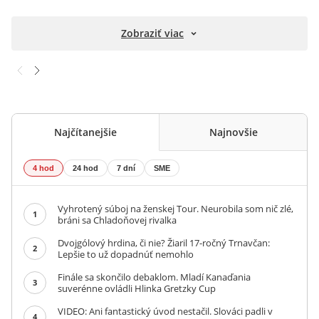
Zobraziť viac
Najčítanejšie
Najnovšie
4 hod
24 hod
7 dní
SME
Vyhrotený súboj na ženskej Tour. Neurobila som nič zlé,
1
bráni sa Chladoňovej rivalka
Dvojgólový hrdina, či nie? Žiaril 17-ročný Trnavčan:
2
Lepšie to už dopadnúť nemohlo
Finále sa skončilo debaklom. Mladí Kanaďania
3
suverénne ovládli Hlinka Gretzky Cup
VIDEO: Ani fantastický úvod nestačil. Slováci padli v
4