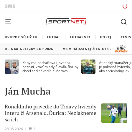
HVIEZDY SÚ UŽ TU
FUTBAL
FUTBALNET
HOKEJ
TENIS
HLINKA GRETZKY CUP 2026
MS V HÁDZANEJ ŽIEN U18 2026
HO
Keby ma nedraftovali, svet sa
Atletický manažér Ju
nezrúti, vraví mladý Slovák. Raz by
je pokorná hviezda,
chcel sedieť vedľa Kučerova
ako sprievodný jav
Ján Mucha
Ronaldinho privedie do Trnavy hviezdy
Interu či Arsenalu. Ďurica: Nezľakneme
sa ich
28.05.2026
|
3