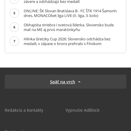
závere a odchádzajú bez medailí
ONLINE: ŠK Slovan Bratislava B - FC ŠTK 1914 Šamorín
5
dnes, MONACObet liga LIVE (II. liga, 3. kolo)
Obhajoba striebra i svetová líderka. Slovensko bude
6
mať na ME aj prvú maratónkyňu
Hlinka Gretzky Cup 2026: Slovensko odchádza bez
7
medailí, v zápase o bronz prehralo s Fínskom
Späť na vrch
Redakcia a kontakty
Vypnutie AdBlock