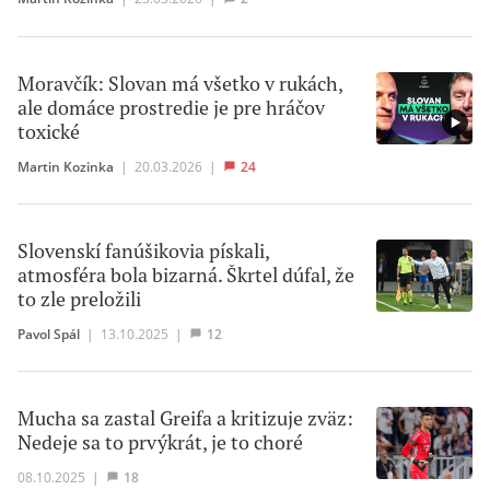
Moravčík: Slovan má všetko v rukách,
ale domáce prostredie je pre hráčov
toxické
Martin Kozinka
|
20.03.2026
|
24
Slovenskí fanúšikovia pískali,
atmosféra bola bizarná. Škrtel dúfal, že
to zle preložili
Pavol Spál
|
13.10.2025
|
12
Mucha sa zastal Greifa a kritizuje zväz:
Nedeje sa to prvýkrát, je to choré
08.10.2025
|
18