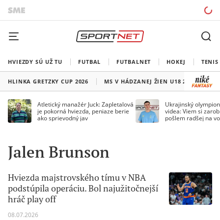
HVIEZDY SÚ UŽ TU
FUTBAL
FUTBALNET
HOKEJ
TENIS
HLINKA GRETZKY CUP 2026
MS V HÁDZANEJ ŽIEN U18 2026
HO
Atletický manažér Juck: Zapletalová
Ukrajinský olympion
je pokorná hviezda, peniaze berie
videa: Viem si zarobi
ako sprievodný jav
pošlem radšej na vo
Jalen Brunson
Hviezda majstrovského tímu v NBA
podstúpila operáciu. Bol najužitočnejší
hráč play off
08.07.2026