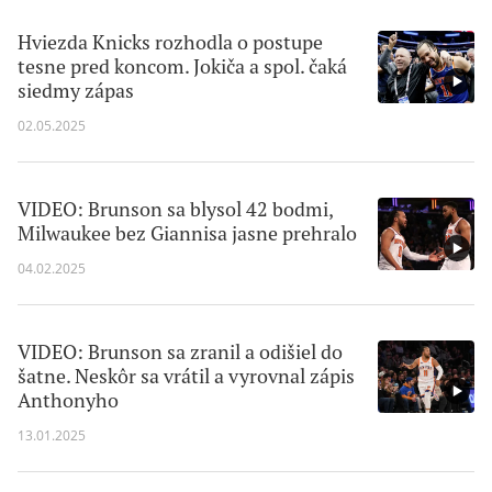
Hviezda Knicks rozhodla o postupe
tesne pred koncom. Jokiča a spol. čaká
siedmy zápas
02.05.2025
VIDEO: Brunson sa blysol 42 bodmi,
Milwaukee bez Giannisa jasne prehralo
04.02.2025
VIDEO: Brunson sa zranil a odišiel do
šatne. Neskôr sa vrátil a vyrovnal zápis
Anthonyho
13.01.2025