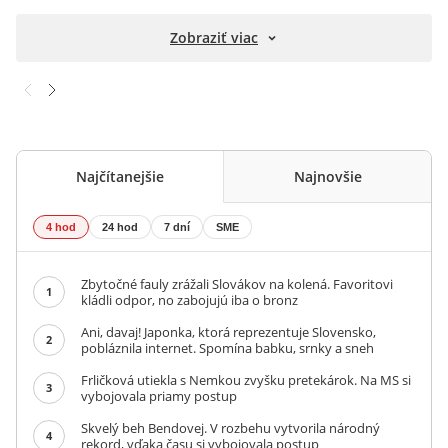
Zobraziť viac
Najčítanejšie
Najnovšie
4 hod
24 hod
7 dní
SME
Zbytočné fauly zrážali Slovákov na kolená. Favoritovi
1
kládli odpor, no zabojujú iba o bronz
Ani, davaj! Japonka, ktorá reprezentuje Slovensko,
2
pobláznila internet. Spomína babku, srnky a sneh
Frličková utiekla s Nemkou zvyšku pretekárok. Na MS si
3
vybojovala priamy postup
Skvelý beh Bendovej. V rozbehu vytvorila národný
4
rekord, vďaka času si vybojovala postup