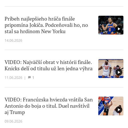
Príbeh najlepšieho hráča finále
pripomína Jokiča. Podceňovali ho, no
stal sa hrdinom New Yorku
14.06.2026
VIDEO: Najväčší obrat v histórii finále.
Knicks delí od titulu už len jedna výhra
11.06.2026
|
1
VIDEO: Francúzska hviezda vrátila San
Antonio do boja o titul. Duel navštívil
aj Trump
09.06.2026