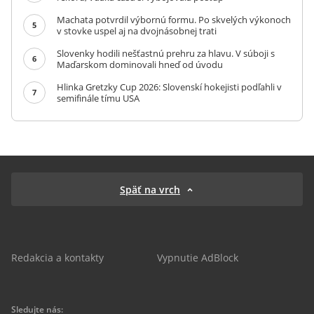
Machata potvrdil výbornú formu. Po skvelých výkonoch
5
v stovke uspel aj na dvojnásobnej trati
Slovenky hodili nešťastnú prehru za hlavu. V súboji s
6
Maďarskom dominovali hneď od úvodu
Hlinka Gretzky Cup 2026: Slovenskí hokejisti podľahli v
7
semifinále tímu USA
Späť na vrch
Redakcia a kontakty
Vypnutie AdBlock
Sledujte nás: