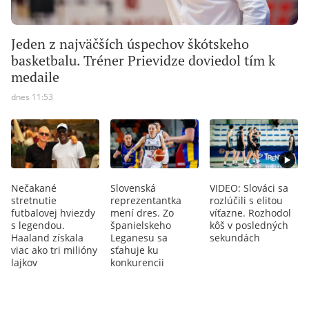
Jeden z najväčších úspechov škótskeho
basketbalu. Tréner Prievidze doviedol tím k
medaile
dnes 11:53
Nečakané
Slovenská
VIDEO: Slováci sa
stretnutie
reprezentantka
rozlúčili s elitou
futbalovej hviezdy
mení dres. Zo
víťazne. Rozhodol
s legendou.
španielskeho
kôš v posledných
Haaland získala
Leganesu sa
sekundách
viac ako tri milióny
sťahuje ku
lajkov
konkurencii