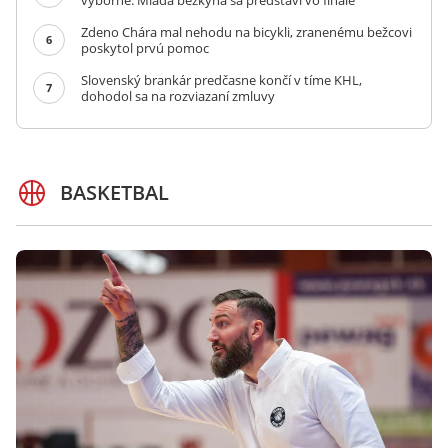
výborne. Mladá bežkyňa sa predstaví vo finále
Zdeno Chára mal nehodu na bicykli, zranenému bežcovi
6
poskytol prvú pomoc
Slovenský brankár predčasne končí v tíme KHL,
7
dohodol sa na rozviazaní zmluvy
BASKETBAL