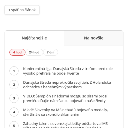
< 
späť na článok
Najčítanejšie
Najnovšie
4 hod
24 hod
7 dní
Konferenčná liga: Dunajská Streda v treťom predkole
1
vysoko prehrala na pôde Twente
Dunajská Streda neprekročila svoj tieň. Z Holandska
2
odchádza s hanebným výpraskom
VIDEO: Šampión s nádormi mozgu so slzami prosí
3
premiéra: Dajte nám šancu bojovať o naše životy
Mladé Slovenky na MS nebudú bojovať o medaily,
4
štvrťfinále sa skončilo sklamaním
Záhadný talent slovenskej atletiky odštartoval MS
5