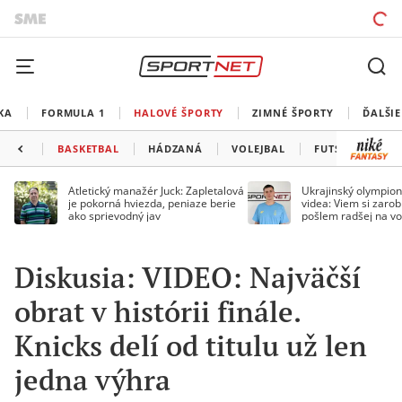
KA
FORMULA 1
HALOVÉ ŠPORTY
ZIMNÉ ŠPORTY
ĎALŠIE
BASKETBAL
HÁDZANÁ
VOLEJBAL
FUTSAL
MA
Atletický manažér Juck: Zapletalová
Ukrajinský olympion
je pokorná hviezda, peniaze berie
videa: Viem si zarobi
ako sprievodný jav
pošlem radšej na vo
Diskusia: VIDEO: Najväčší
obrat v histórii finále.
Knicks delí od titulu už len
jedna výhra