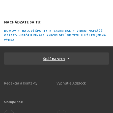
NACHÁDZATE SA TU:
DOMOV
»
HALOVÉ ŠPORTY
»
BASKETBAL
»
VIDEO: NAJVÄČŠÍ
OBRAT V HISTÓRII FINÁLE. KNICKS DELÍ OD TITULU UŽ LEN JEDNA
VÝHRA
Späť na vrch
Redakcia a kontakty
Vypnutie AdBlock
Sledujte nás: