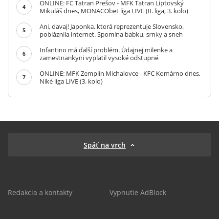
ONLINE: FC Tatran Prešov - MFK Tatran Liptovský
4
Mikuláš dnes, MONACObet liga LIVE (II. liga, 3. kolo)
Ani, davaj! Japonka, ktorá reprezentuje Slovensko,
5
pobláznila internet. Spomína babku, srnky a sneh
Infantino má ďalší problém. Údajnej milenke a
6
zamestnankyni vyplatil vysoké odstupné
ONLINE: MFK Zemplín Michalovce - KFC Komárno dnes,
7
Niké liga LIVE (3. kolo)
Späť na vrch
Redakcia a kontakty
Vypnutie AdBlock