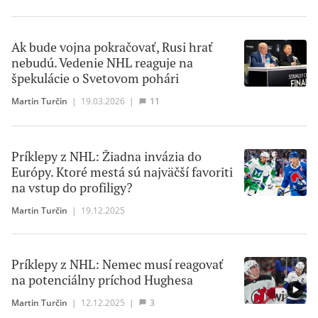
Ak bude vojna pokračovať, Rusi hrať
nebudú. Vedenie NHL reaguje na
špekulácie o Svetovom pohári
Martin Turčin
|
19.03.2026
|
11
Príklepy z NHL: Žiadna invázia do
Európy. Ktoré mestá sú najväčší favoriti
na vstup do profiligy?
Martin Turčin
|
19.12.2025
Príklepy z NHL: Nemec musí reagovať
na potenciálny príchod Hughesa
Martin Turčin
|
12.12.2025
|
3