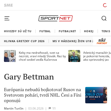
HVIEZDY SÚ UŽ TU
FUTBAL
FUTBALNET
HOKEJ
TENIS
HLINKA GRETZKY CUP 2026
MS V HÁDZANEJ ŽIEN U18 2026
HO
Keby ma nedraftovali, svet sa
Atletický manažér Ju
nezrúti, vraví mladý Slovák. Raz by
je pokorná hviezda,
chcel sedieť vedľa Kučerova
ako sprievodný jav
Gary Bettman
Európania nebudú bojkotovať Rusov na
Svetovom pohári, tvrdí NHL. Česi a Fíni
oponujú
Martin Turčin
|
03.06.2026
|
11