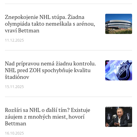
Znepokojenie NHL stúpa. Žiadna
olympiáda takto nemeškala s arénou,
vraví Bettman
11.12.2025
Nad prípravou nemá žiadnu kontrolu.
NHL pred ZOH spochybňuje kvalitu
štadiónov
15.11.2025
Rozšíri sa NHL o ďalší tím? Existuje
záujem z mnohých miest, hovorí
Bettman
16.10.2025