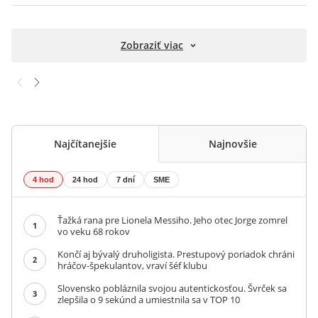
Zobraziť viac
Najčítanejšie
Najnovšie
4 hod
24 hod
7 dní
SME
Ťažká rana pre Lionela Messiho. Jeho otec Jorge zomrel
1
vo veku 68 rokov
Končí aj bývalý druholigista. Prestupový poriadok chráni
2
hráčov-špekulantov, vraví šéf klubu
Slovensko pobláznila svojou autentickosťou. Švrček sa
3
zlepšila o 9 sekúnd a umiestnila sa v TOP 10