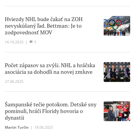
Hviezdy NHL bude čakať na ZOH
nevyskúšaný ľad. Bettman: Je to
zodpovednosť MOV
16.10.2025
|
1
Počet zápasov sa zvýši. NHL a hráčska
asociácia sa dohodli na novej zmluve
27.06.2025
Šampanské tečie potokom. Detské sny
pominuli, hráči Floridy hovoria o
dynastii
Martin Turčin
|
18.06.2025