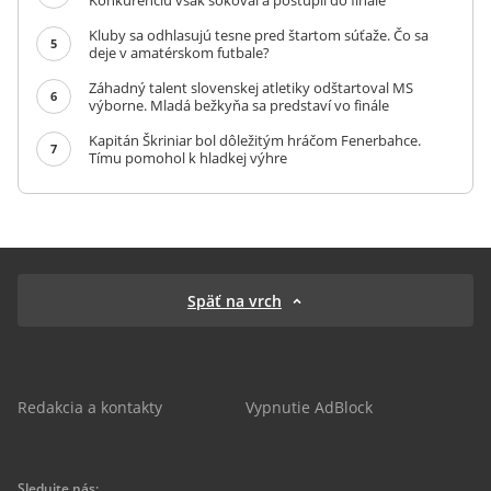
Konkurenciu však šokoval a postúpil do finále
Kluby sa odhlasujú tesne pred štartom súťaže. Čo sa
5
deje v amatérskom futbale?
Záhadný talent slovenskej atletiky odštartoval MS
6
výborne. Mladá bežkyňa sa predstaví vo finále
Kapitán Škriniar bol dôležitým hráčom Fenerbahce.
7
Tímu pomohol k hladkej výhre
Späť na vrch
Redakcia a kontakty
Vypnutie AdBlock
Sledujte nás: