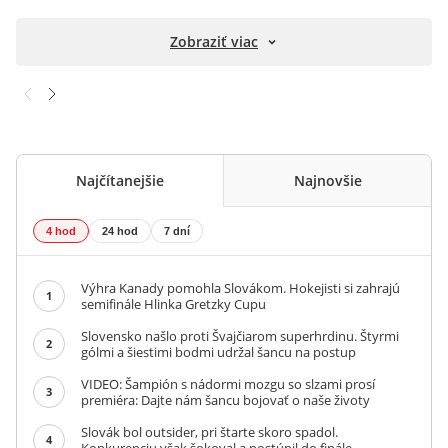
Zobraziť viac
Najčítanejšie
Najnovšie
4 hod
24 hod
7 dní
Výhra Kanady pomohla Slovákom. Hokejisti si zahrajú
1
semifinále Hlinka Gretzky Cupu
Slovensko našlo proti Švajčiarom superhrdinu. Štyrmi
2
gólmi a šiestimi bodmi udržal šancu na postup
VIDEO: Šampión s nádormi mozgu so slzami prosí
3
premiéra: Dajte nám šancu bojovať o naše životy
Slovák bol outsider, pri štarte skoro spadol.
4