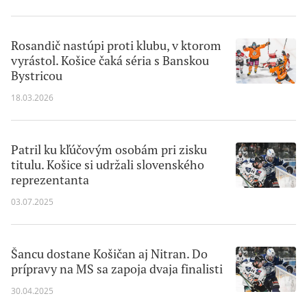
Rosandič nastúpi proti klubu, v ktorom
vyrástol. Košice čaká séria s Banskou
Bystricou
18.03.2026
Patril ku kľúčovým osobám pri zisku
titulu. Košice si udržali slovenského
reprezentanta
03.07.2025
Šancu dostane Košičan aj Nitran. Do
prípravy na MS sa zapoja dvaja finalisti
30.04.2025