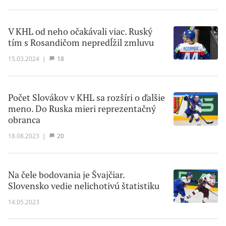
V KHL od neho očakávali viac. Ruský
tím s Rosandičom nepredĺžil zmluvu
15.03.2024
|
18
Počet Slovákov v KHL sa rozšíri o ďalšie
meno. Do Ruska mieri reprezentačný
obranca
18.08.2023
|
20
Na čele bodovania je Švajčiar.
Slovensko vedie nelichotivú štatistiku
14.05.2023