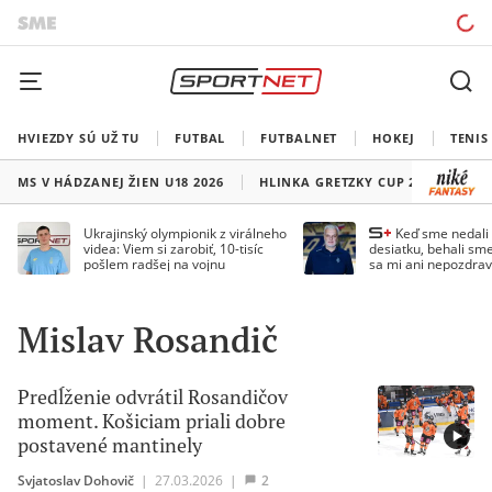
HVIEZDY SÚ UŽ TU
FUTBAL
FUTBALNET
HOKEJ
TENIS
MS V HÁDZANEJ ŽIEN U18 2026
HLINKA GRETZKY CUP 2026
LI
Ukrajinský olympionik z virálneho
Keď sme nedal
videa: Viem si zarobiť, 10-tisíc
desiatku, behali sme
pošlem radšej na vojnu
sa mi ani nepozdrav
Droppa
Mislav Rosandič
Predĺženie odvrátil Rosandičov
moment. Košiciam priali dobre
postavené mantinely
Svjatoslav Dohovič
|
27.03.2026
|
2