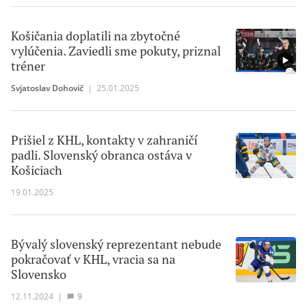
Košičania doplatili na zbytočné
vylúčenia. Zaviedli sme pokuty, priznal
tréner
Svjatoslav Dohovič
|
25.01.2025
Prišiel z KHL, kontakty v zahraničí
padli. Slovenský obranca ostáva v
Košiciach
19.01.2025
Bývalý slovenský reprezentant nebude
pokračovať v KHL, vracia sa na
Slovensko
12.11.2024
|
9