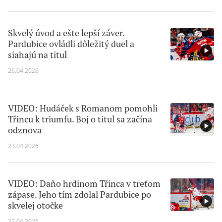
Skvelý úvod a ešte lepší záver.
Pardubice ovládli dôležitý duel a
siahajú na titul
26.04.2026
VIDEO: Hudáček s Romanom pomohli
Třincu k triumfu. Boj o titul sa začína
odznova
23.04.2026
VIDEO: Daňo hrdinom Třinca v treťom
zápase. Jeho tím zdolal Pardubice po
skvelej otočke
22.04.2026