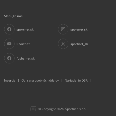
Sledujte nás:
sportnet.sk
sportnet.sk
Sportnet
sportnet_sk
futbalnet.sk
|
|
|
Inzercia
Ochrana osobných údajov
Nariadenie DSA
© Copyright 2026. Športnet, s.r.o.