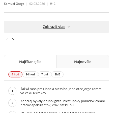
Samuel Grega
|
02.03.2026
|
2
Zobraziť viac
Najčítanejšie
Najnovšie
4 hod
24 hod
7 dní
SME
Ťažká rana pre Lionela Messiho. Jeho otec Jorge zomrel
1
vo veku 68 rokov
Končí aj bývalý druholigista. Prestupový poriadok chráni
2
hráčov-špekulantov, vraví šéf klubu
ONLINE: FC Tatran Prešov - MFK Tatran Liptovský