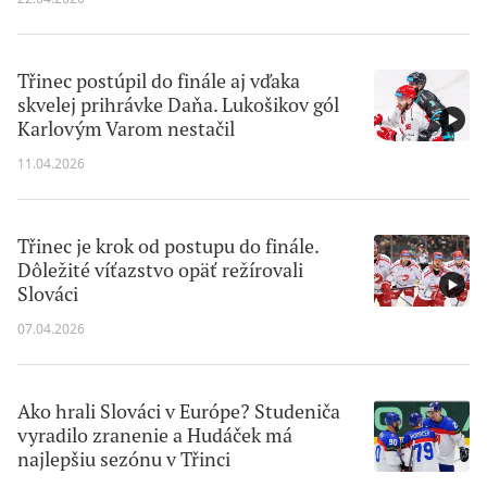
Třinec postúpil do finále aj vďaka
skvelej prihrávke Daňa. Lukošikov gól
Karlovým Varom nestačil
11.04.2026
Třinec je krok od postupu do finále.
Dôležité víťazstvo opäť režírovali
Slováci
07.04.2026
Ako hrali Slováci v Európe? Studeniča
vyradilo zranenie a Hudáček má
najlepšiu sezónu v Třinci