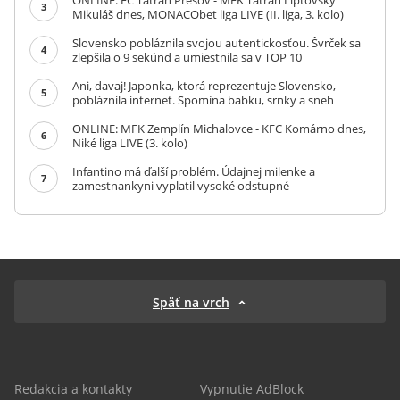
3
Mikuláš dnes, MONACObet liga LIVE (II. liga, 3. kolo)
Slovensko pobláznila svojou autentickosťou. Švrček sa
4
zlepšila o 9 sekúnd a umiestnila sa v TOP 10
Ani, davaj! Japonka, ktorá reprezentuje Slovensko,
5
pobláznila internet. Spomína babku, srnky a sneh
ONLINE: MFK Zemplín Michalovce - KFC Komárno dnes,
6
Niké liga LIVE (3. kolo)
Infantino má ďalší problém. Údajnej milenke a
7
zamestnankyni vyplatil vysoké odstupné
Späť na vrch
Redakcia a kontakty
Vypnutie AdBlock