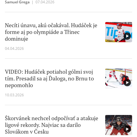
Samuel Grega
|
07.04.2026
Necíti únavu, akú očakával. Hudáček je
forme aj po olympiáde a Třinec
dominuje
04.04.2026
VIDEO: Hudáček potiahol gólmi svoj
tím. Presadil sa aj Ďaloga, no Brnu to
nepomohlo
10.03.2026
Škorvánek nechcel odpočívať a atakuje
ligové rekordy. Najviac sa darilo
Slovákom v Česku