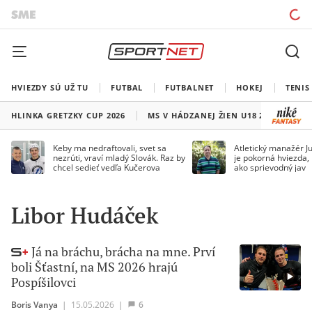
HVIEZDY SÚ UŽ TU
FUTBAL
FUTBALNET
HOKEJ
TENIS
HLINKA GRETZKY CUP 2026
MS V HÁDZANEJ ŽIEN U18 2026
HO
Keby ma nedraftovali, svet sa
Atletický manažér Ju
nezrúti, vraví mladý Slovák. Raz by
je pokorná hviezda,
chcel sedieť vedľa Kučerova
ako sprievodný jav
Libor Hudáček
Já na bráchu, brácha na mne. Prví
boli Šťastní, na MS 2026 hrajú
Pospíšilovci
Boris Vanya
|
15.05.2026
|
6