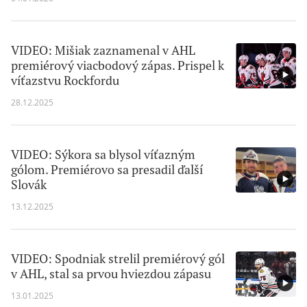
VIDEO: Mišiak zaznamenal v AHL
premiérový viacbodový zápas. Prispel k
víťazstvu Rockfordu
28.12.2025
VIDEO: Sýkora sa blysol víťazným
gólom. Premiérovo sa presadil ďalší
Slovák
13.12.2025
VIDEO: Spodniak strelil premiérový gól
v AHL, stal sa prvou hviezdou zápasu
13.01.2025