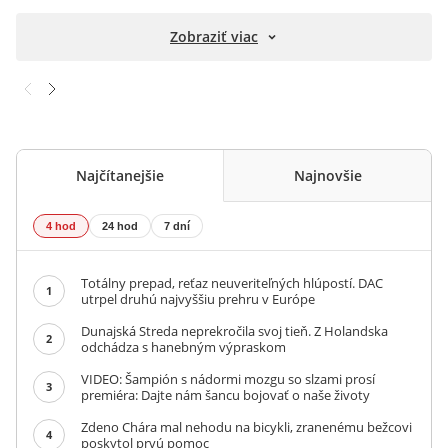
Zobraziť viac
Najčítanejšie
Najnovšie
4 hod
24 hod
7 dní
Totálny prepad, reťaz neuveriteľných hlúpostí. DAC
1
utrpel druhú najvyššiu prehru v Európe
Dunajská Streda neprekročila svoj tieň. Z Holandska
2
odchádza s hanebným výpraskom
VIDEO: Šampión s nádormi mozgu so slzami prosí
3
premiéra: Dajte nám šancu bojovať o naše životy
Zdeno Chára mal nehodu na bicykli, zranenému bežcovi
4
poskytol prvú pomoc