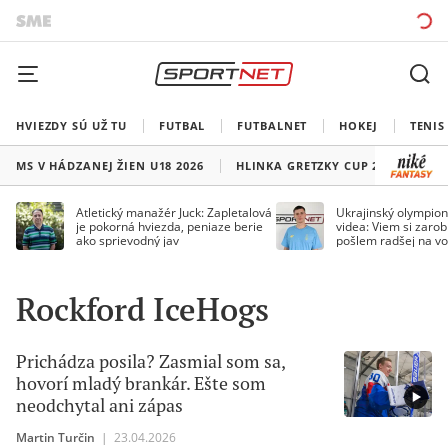
HVIEZDY SÚ UŽ TU
FUTBAL
FUTBALNET
HOKEJ
TENIS
MS V HÁDZANEJ ŽIEN U18 2026
HLINKA GRETZKY CUP 2026
LI
Atletický manažér Juck: Zapletalová
Ukrajinský olympion
je pokorná hviezda, peniaze berie
videa: Viem si zarobi
ako sprievodný jav
pošlem radšej na vo
Rockford IceHogs
Prichádza posila? Zasmial som sa,
hovorí mladý brankár. Ešte som
neodchytal ani zápas
Martin Turčin
|
23.04.2026