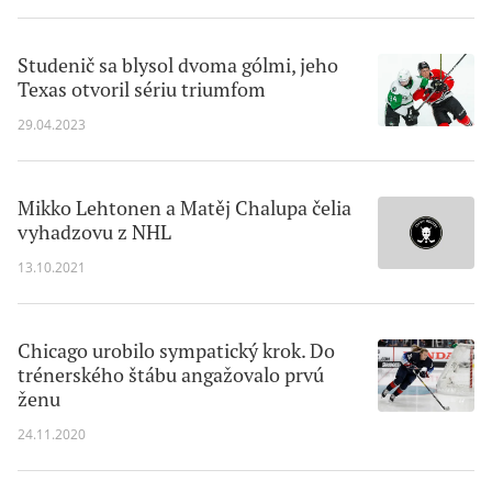
Studenič sa blysol dvoma gólmi, jeho
Texas otvoril sériu triumfom
29.04.2023
Mikko Lehtonen a Matěj Chalupa čelia
vyhadzovu z NHL
13.10.2021
Chicago urobilo sympatický krok. Do
trénerského štábu angažovalo prvú
ženu
24.11.2020