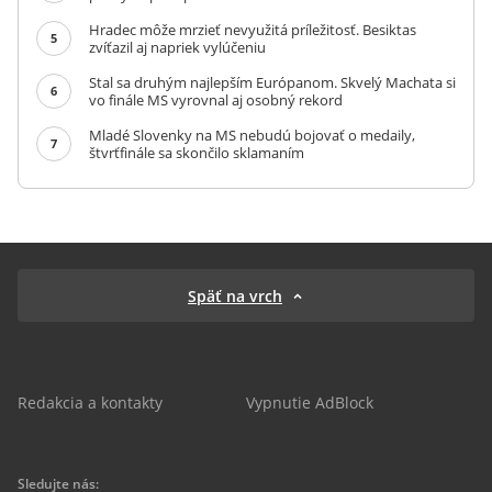
Hradec môže mrzieť nevyužitá príležitosť. Besiktas
5
zvíťazil aj napriek vylúčeniu
Stal sa druhým najlepším Európanom. Skvelý Machata si
6
vo finále MS vyrovnal aj osobný rekord
Mladé Slovenky na MS nebudú bojovať o medaily,
7
štvrťfinále sa skončilo sklamaním
Späť na vrch
Redakcia a kontakty
Vypnutie AdBlock
Sledujte nás: