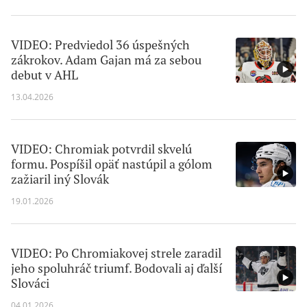
VIDEO: Predviedol 36 úspešných
zákrokov. Adam Gajan má za sebou
debut v AHL
13.04.2026
VIDEO: Chromiak potvrdil skvelú
formu. Pospíšil opäť nastúpil a gólom
zažiaril iný Slovák
19.01.2026
VIDEO: Po Chromiakovej strele zaradil
jeho spoluhráč triumf. Bodovali aj ďalší
Slováci
04.01.2026