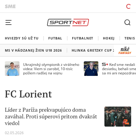
HVIEZDY SÚ UŽ TU
FUTBAL
FUTBALNET
HOKEJ
TENIS
MS V HÁDZANEJ ŽIEN U18 2026
HLINKA GRETZKY CUP 2026
LI
Ukrajinský olympionik z virálneho
Keď sme nedal
videa: Viem si zarobiť, 10-tisíc
desiatku, behali sme
pošlem radšej na vojnu
sa mi ani nepozdrav
Droppa
FC Lorient
Líder z Paríža prekvapujúco doma
zaváhal. Proti súperovi pritom dvakrát
viedol
02.05.2026