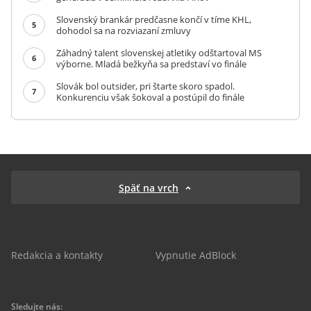
Slovenský brankár predčasne končí v tíme KHL,
5
dohodol sa na rozviazaní zmluvy
Záhadný talent slovenskej atletiky odštartoval MS
6
výborne. Mladá bežkyňa sa predstaví vo finále
Slovák bol outsider, pri štarte skoro spadol.
7
Konkurenciu však šokoval a postúpil do finále
Späť na vrch
Redakcia a kontakty
Vypnutie AdBlock
Sledujte nás: