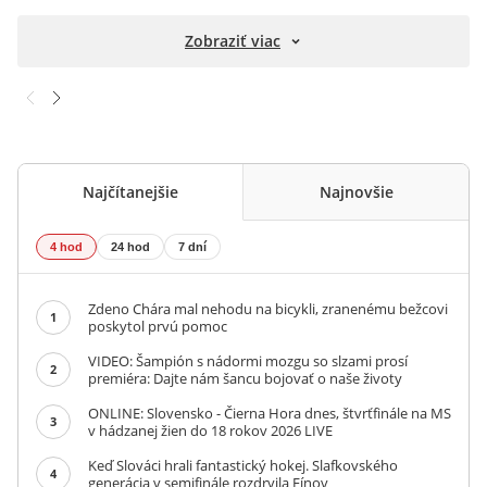
Zobraziť viac
Najčítanejšie
Najnovšie
4 hod
24 hod
7 dní
Zdeno Chára mal nehodu na bicykli, zranenému bežcovi
1
poskytol prvú pomoc
VIDEO: Šampión s nádormi mozgu so slzami prosí
2
premiéra: Dajte nám šancu bojovať o naše životy
ONLINE: Slovensko - Čierna Hora dnes, štvrťfinále na MS
3
v hádzanej žien do 18 rokov 2026 LIVE
Keď Slováci hrali fantastický hokej. Slafkovského
4
generácia v semifinále rozdrvila Fínov