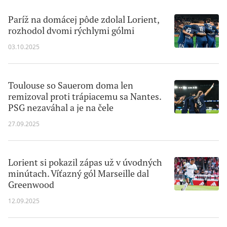
Paríž na domácej pôde zdolal Lorient,
rozhodol dvomi rýchlymi gólmi
03.10.2025
Toulouse so Sauerom doma len
remizoval proti trápiacemu sa Nantes.
PSG nezaváhal a je na čele
27.09.2025
Lorient si pokazil zápas už v úvodných
minútach. Víťazný gól Marseille dal
Greenwood
12.09.2025