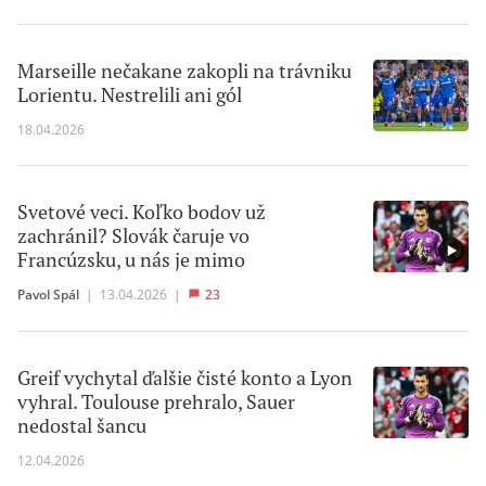
Marseille nečakane zakopli na trávniku
Lorientu. Nestrelili ani gól
18.04.2026
Svetové veci. Koľko bodov už
zachránil? Slovák čaruje vo
Francúzsku, u nás je mimo
Pavol Spál
|
13.04.2026
|
23
Greif vychytal ďalšie čisté konto a Lyon
vyhral. Toulouse prehralo, Sauer
nedostal šancu
12.04.2026