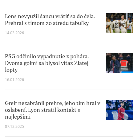
Lens nevyužil šancu vrátiť sa do čela.
Prehral s tímom zo stredu tabuľky
14.03.2026
PSG odčinilo vypadnutie z pohára.
Dvoma gólmi sa blysol víťaz Zlatej
lopty
16.01.2026
Greif nezabránil prehre, jeho tím hral v
oslabení. Lyon stratil kontakt s
najlepšími
07.12.2025