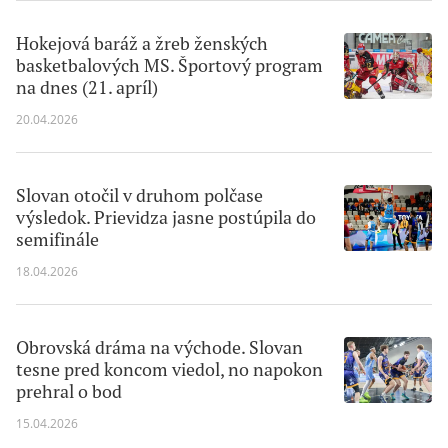
Hokejová baráž a žreb ženských
basketbalových MS. Športový program
na dnes (21. apríl)
20.04.2026
Slovan otočil v druhom polčase
výsledok. Prievidza jasne postúpila do
semifinále
18.04.2026
Obrovská dráma na východe. Slovan
tesne pred koncom viedol, no napokon
prehral o bod
15.04.2026