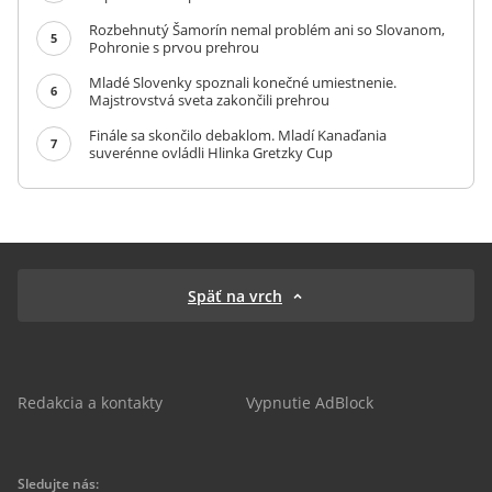
Rozbehnutý Šamorín nemal problém ani so Slovanom,
5
Pohronie s prvou prehrou
Mladé Slovenky spoznali konečné umiestnenie.
6
Majstrovstvá sveta zakončili prehrou
Finále sa skončilo debaklom. Mladí Kanaďania
7
suverénne ovládli Hlinka Gretzky Cup
Späť na vrch
Redakcia a kontakty
Vypnutie AdBlock
Sledujte nás: