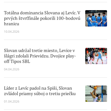
Totálna dominancia Slovana aj Levíc. V
prvých štvrťfinále pokorili 100-bodovú
hranicu
10.04.2026
Slovan udržal tretie miesto, Levice v
šlágri zdolali Prievidzu. Dvojice play-
off Tipos SBL
04.04.2026
Líder z Levíc padol na Spiši, Slovan
zvládol priamy súboj o tretiu priečku
01.04.2026