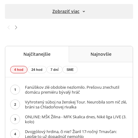
Zobraziť viac
Najčítanejšie
Najnovšie
4 hod
24 hod
7 dní
SME
Fanúšikov zlé obdobie nezlomilo. Prešovu znechutil
1
domácu premiéru bývalý hráč
Vyhrotený súboj na ženskej Tour. Neurobila som nič zlé,
2
bráni sa Chladoňovej rivalka
ONLINE: MŠK Žilina - MFK Skalica dnes, Niké liga LIVE (3.
3
kolo)
Dvojgólový hrdina, či nie? Žiaril 17-ročný Trnavčan:
4
Lepšie to už dopadnúť nemohlo