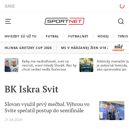
HVIEZDY SÚ UŽ TU
FUTBAL
FUTBALNET
HOKEJ
TENIS
HLINKA GRETZKY CUP 2026
MS V HÁDZANEJ ŽIEN U18 2026
HO
Keby ma nedraftovali, svet sa
Atletický manažér Ju
nezrúti, vraví mladý Slovák. Raz by
je pokorná hviezda,
chcel sedieť vedľa Kučerova
ako sprievodný jav
BK Iskra Svit
Slovan využil prvý mečbal. Výhrou vo
Svite spečatil postup do semifinále
21.04.2026