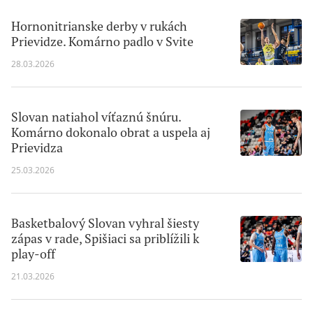
Hornonitrianske derby v rukách
Prievidze. Komárno padlo v Svite
28.03.2026
Slovan natiahol víťaznú šnúru.
Komárno dokonalo obrat a uspela aj
Prievidza
25.03.2026
Basketbalový Slovan vyhral šiesty
zápas v rade, Spišiaci sa priblížili k
play-off
21.03.2026