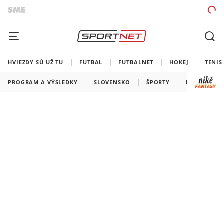
HVIEZDY SÚ UŽ TU
FUTBAL
FUTBALNET
HOKEJ
TENIS
PROGRAM A VÝSLEDKY
SLOVENSKO
ŠPORTY
MEDAILOVÁ