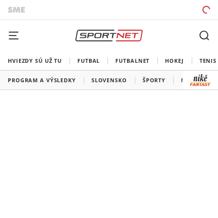
HVIEZDY SÚ UŽ TU
FUTBAL
FUTBALNET
HOKEJ
TENIS
PROGRAM A VÝSLEDKY
SLOVENSKO
ŠPORTY
MEDAILOVÁ