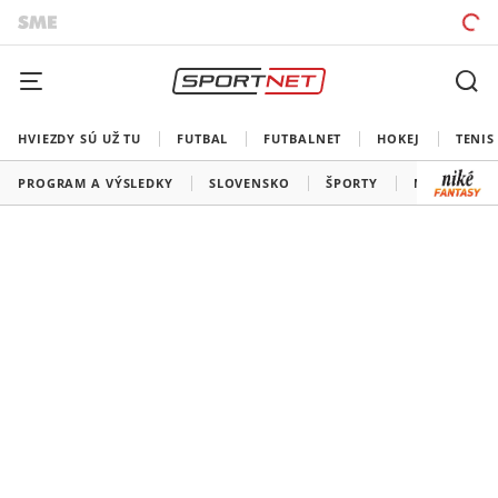
HVIEZDY SÚ UŽ TU
FUTBAL
FUTBALNET
HOKEJ
TENIS
PROGRAM A VÝSLEDKY
SLOVENSKO
ŠPORTY
MEDAILOVÁ