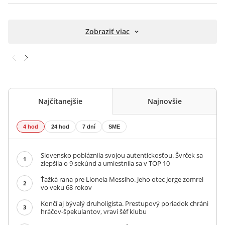
Zobraziť viac
Najčítanejšie
Najnovšie
4 hod
24 hod
7 dní
SME
Slovensko pobláznila svojou autentickosťou. Švrček sa
1
zlepšila o 9 sekúnd a umiestnila sa v TOP 10
Ťažká rana pre Lionela Messiho. Jeho otec Jorge zomrel
2
vo veku 68 rokov
Končí aj bývalý druholigista. Prestupový poriadok chráni
3
hráčov-špekulantov, vraví šéf klubu