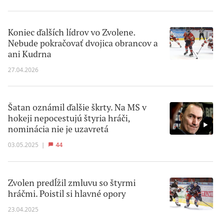
Koniec ďalších lídrov vo Zvolene.
Nebude pokračovať dvojica obrancov a
ani Kudrna
27.04.2026
Šatan oznámil ďalšie škrty. Na MS v
hokeji nepocestujú štyria hráči,
nominácia nie je uzavretá
03.05.2025
|
44
Zvolen predĺžil zmluvu so štyrmi
hráčmi. Poistil si hlavné opory
23.04.2025