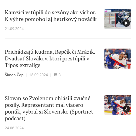
Kamzíci vstúpili do sezóny ako víchor.
K výhre pomohol aj hetrikový nováčik
21.09.2024
Prichádzajú Kudrna, Repčík či Mrázik.
Dvadsať Slovákov, ktorí prestúpili v
Tipos extralige
Šimon Čop
|
18.09.2024
|
3
Slovan so Zvolenom ohlásili zvučné
posily. Reprezentant mal viacero
ponúk, vybral si Slovensko (Sportnet
podcast)
24.06.2024