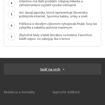
Infantino má ďalší problém. Údajnej milenke a
4
zamestnankyni vyplatil vysoké odstupné
Ani, davaj! Japonka, ktorá reprezentuje Slovensko,
5
pobláznila internet. Spomína babku, srnky a sneh
Frličková si skvelým výkonom vybojovala finále. Svoj čas
6
vylepšila a zabehla sezónne maximum
Zbytočné fauly zrážali Slovákov na kolená. Favoritovi
7
kládli odpor, no zabojujú iba o bronz
Späť na vrch
Redakcia a kontakty
Vypnutie AdBlock