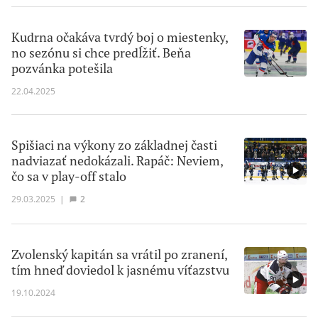
Kudrna očakáva tvrdý boj o miestenky,
no sezónu si chce predĺžiť. Beňa
pozvánka potešila
22.04.2025
Spišiaci na výkony zo základnej časti
nadviazať nedokázali. Rapáč: Neviem,
čo sa v play-off stalo
29.03.2025
|
2
Zvolenský kapitán sa vrátil po zranení,
tím hneď doviedol k jasnému víťazstvu
19.10.2024