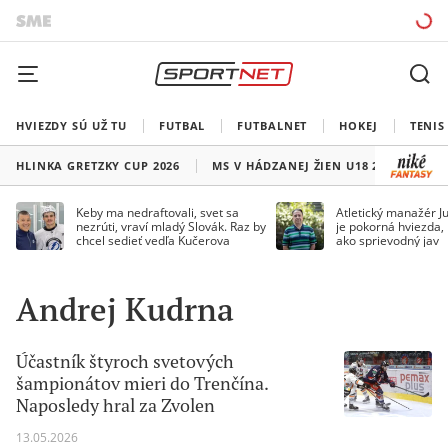
HVIEZDY SÚ UŽ TU
FUTBAL
FUTBALNET
HOKEJ
TENIS
HLINKA GRETZKY CUP 2026
MS V HÁDZANEJ ŽIEN U18 2026
HO
Keby ma nedraftovali, svet sa
Atletický manažér Ju
nezrúti, vraví mladý Slovák. Raz by
je pokorná hviezda,
chcel sedieť vedľa Kučerova
ako sprievodný jav
Andrej Kudrna
Účastník štyroch svetových
šampionátov mieri do Trenčína.
Naposledy hral za Zvolen
13.05.2026