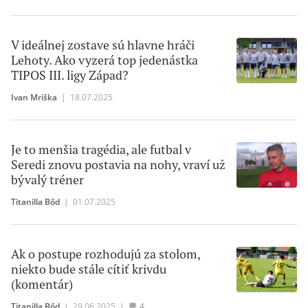
V ideálnej zostave sú hlavne hráči
Lehoty. Ako vyzerá top jedenástka
TIPOS III. ligy Západ?
Ivan Mriška
|
18.07.2025
Je to menšia tragédia, ale futbal v
Seredi znovu postavia na nohy, vraví už
bývalý tréner
Titanilla Bőd
|
01.07.2025
Ak o postupe rozhodujú za stolom,
niekto bude stále cítiť krivdu
(komentár)
Titanilla Bőd
|
29.06.2025
|
4