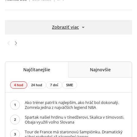
Zobraziť viac
Najčítanejšie
Najnovšie
4 hod
24 hod
7 dní
SME
Ako tréner patril k najlepším, ako hráč bol dokonalý.
1
Zomrela jedna z najväčších legiend NBA
Spartak našiel hrdinu v tínedžerovi, Skalica v tímovosti.
2
Obaja využili voľno Slovana
Tour de France má staronovú šampiónku. Dramatický
3
súboj rozhodol až záverečný kopec