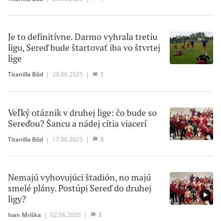
Je to definitívne. Darmo vyhrala tretiu
ligu, Sereď bude štartovať iba vo štvrtej
lige
Titanilla Bőd
|
29.06.2025
|
1
Veľký otáznik v druhej lige: čo bude so
Sereďou? Šancu a nádej cítia viacerí
Titanilla Bőd
|
17.06.2025
|
3
Nemajú vyhovujúci štadión, no majú
smelé plány. Postúpi Sereď do druhej
ligy?
Ivan Mriška
|
02.06.2025
|
3