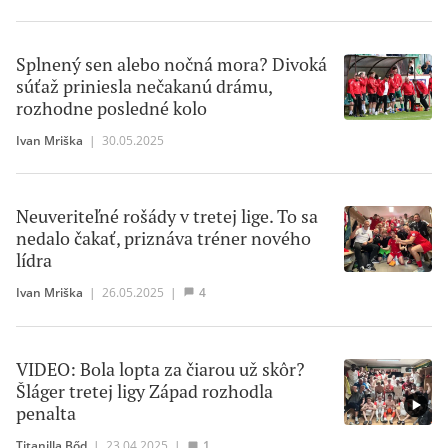
Splnený sen alebo nočná mora? Divoká
súťaž priniesla nečakanú drámu,
rozhodne posledné kolo
Ivan Mriška
|
30.05.2025
Neuveriteľné rošády v tretej lige. To sa
nedalo čakať, priznáva tréner nového
lídra
Ivan Mriška
|
26.05.2025
|
4
VIDEO: Bola lopta za čiarou už skôr?
Šláger tretej ligy Západ rozhodla
penalta
Titanilla Bőd
|
23.04.2025
|
1