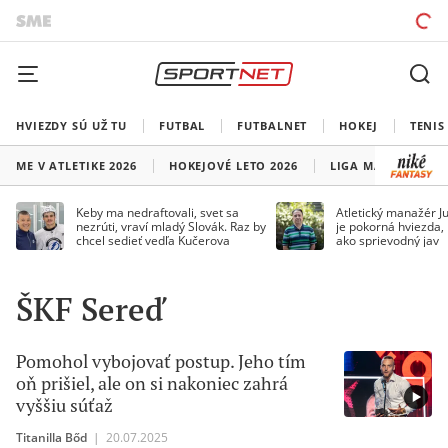
HVIEZDY SÚ UŽ TU
FUTBAL
FUTBALNET
HOKEJ
TENIS
ME V ATLETIKE 2026
HOKEJOVÉ LETO 2026
LIGA MAJSTROV
Keby ma nedraftovali, svet sa
Atletický manažér Ju
nezrúti, vraví mladý Slovák. Raz by
je pokorná hviezda,
chcel sedieť vedľa Kučerova
ako sprievodný jav
ŠKF Sereď
Pomohol vybojovať postup. Jeho tím
oň prišiel, ale on si nakoniec zahrá
vyššiu súťaž
Titanilla Bőd
|
20.07.2025