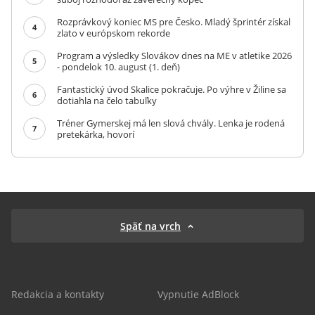
Rozprávkový koniec MS pre Česko. Mladý šprintér získal
4
zlato v európskom rekorde
Program a výsledky Slovákov dnes na ME v atletike 2026
5
- pondelok 10. august (1. deň)
Fantastický úvod Skalice pokračuje. Po výhre v Žiline sa
6
dotiahla na čelo tabuľky
Tréner Gymerskej má len slová chvály. Lenka je rodená
7
pretekárka, hovorí
Späť na vrch
Redakcia a kontakty
Vypnutie AdBlock