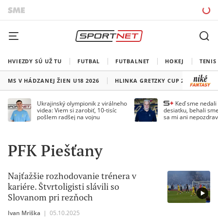
HVIEZDY SÚ UŽ TU
FUTBAL
FUTBALNET
HOKEJ
TENIS
MS V HÁDZANEJ ŽIEN U18 2026
HLINKA GRETZKY CUP 2026
LI
Ukrajinský olympionik z virálneho
Keď sme nedal
videa: Viem si zarobiť, 10-tisíc
desiatku, behali sme
pošlem radšej na vojnu
sa mi ani nepozdrav
Droppa
PFK Piešťany
Najťažšie rozhodovanie trénera v
kariére. Štvrtoligisti slávili so
Slovanom pri rezňoch
Ivan Mriška
|
05.10.2025