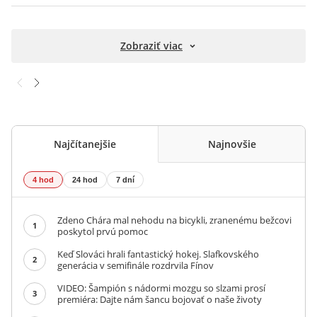
Zobraziť viac
Najčítanejšie
Najnovšie
4 hod
24 hod
7 dní
Zdeno Chára mal nehodu na bicykli, zranenému bežcovi
1
poskytol prvú pomoc
Keď Slováci hrali fantastický hokej. Slafkovského
2
generácia v semifinále rozdrvila Fínov
VIDEO: Šampión s nádormi mozgu so slzami prosí
3
premiéra: Dajte nám šancu bojovať o naše životy