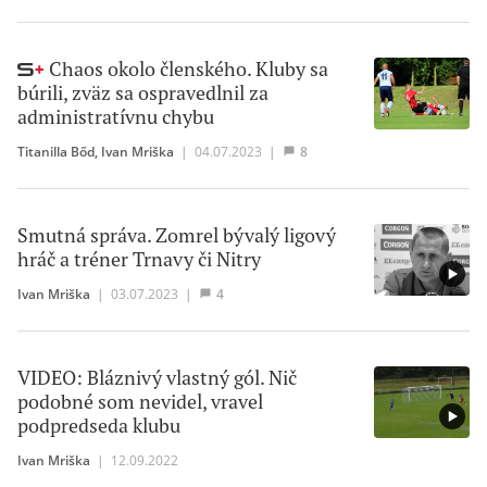
Chaos okolo členského. Kluby sa
búrili, zväz sa ospravedlnil za
administratívnu chybu
Titanilla Bőd
,
Ivan Mriška
|
04.07.2023
|
8
Smutná správa. Zomrel bývalý ligový
hráč a tréner Trnavy či Nitry
Ivan Mriška
|
03.07.2023
|
4
VIDEO: Bláznivý vlastný gól. Nič
podobné som nevidel, vravel
podpredseda klubu
Ivan Mriška
|
12.09.2022