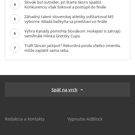
Slovák bol outsider, pri štarte skoro spadol.
4
Konkurenciu však šokoval a postúpil do finále
Záhadný talent slovenskej atletiky odštartoval MS
5
výborne. Mladá bežkyňa sa predstaví vo finále
Výhra Kanady pomohla Slovákom. Hokejisti si zahrajú
6
semifinále Hlinka Gretzky Cupu
Trafil Slovan jackpot? Rekordná posila všetko zmenila,
7
môže zaplatiť sama seba
Späť na vrch
Redakcia a kontakty
Vypnutie AdBlock