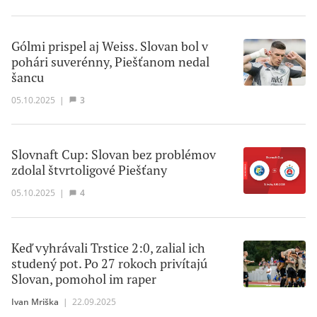
Gólmi prispel aj Weiss. Slovan bol v
pohári suverénny, Piešťanom nedal
šancu
05.10.2025
|
3
Slovnaft Cup: Slovan bez problémov
zdolal štvrtoligové Piešťany
05.10.2025
|
4
Keď vyhrávali Trstice 2:0, zalial ich
studený pot. Po 27 rokoch privítajú
Slovan, pomohol im raper
Ivan Mriška
|
22.09.2025