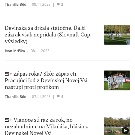
Titanilla Bőd
|
08.11.2023
|
2
Devínska sa držala statočne. Ďalší
zázrak však nepridala (Slovnaft Cup,
výsledky)
Ivan Mriška
|
08.11.2023
Zápas roka? Skôr zápas cti.
Pracujúci ľud z Devínskej Novej Vsi
nastúpi proti profíkom
Titanilla Bőd
|
07.11.2023
|
4
Vianoce sú raz za rok, no
nezabudnime na Mikuláša, hlásia z
Devínskej Novej Vsi