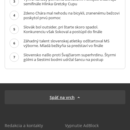
3
semifinále Hlinka Gretzky Cupu
Zdeno Chára mal nehodu na bicykli, zranenému bežcovi
4
poskytol prvú pomoc
Slovák bol outsider, pri štarte skoro spadol.
5
Konkurenciu však šokoval a postúpil do finále
Záhadný talent slovenskej atletiky odštartoval MS
6
výborne. Mladá bežkyňa sa predstaví vo finále
Slovensko našlo proti Švajčiarom superhrdinu. Štyrmi
7
gólmi a šiestimi bodmi udržal šancu na postup
Späť na vrch
Redakcia a kontakty
Vypnutie AdBlock