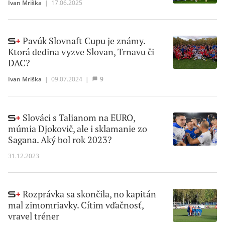
Ivan Mriška
|
17.06.2025
Pavúk Slovnaft Cupu je známy.
Ktorá dedina vyzve Slovan, Trnavu či
DAC?
Ivan Mriška
|
09.07.2024
|
9
Slováci s Talianom na EURO,
múmia Djokovič, ale i sklamanie zo
Sagana. Aký bol rok 2023?
31.12.2023
Rozprávka sa skončila, no kapitán
mal zimomriavky. Cítim vďačnosť,
vravel tréner