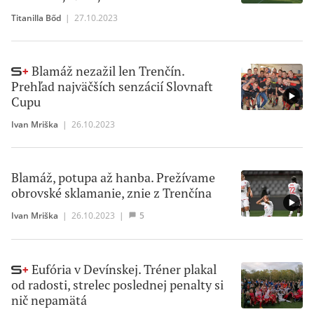
Titanilla Bőd
|
27.10.2023
Blamáž nezažil len Trenčín.
Prehľad najväčších senzácií Slovnaft
Cupu
Ivan Mriška
|
26.10.2023
Blamáž, potupa až hanba. Prežívame
obrovské sklamanie, znie z Trenčína
Ivan Mriška
|
26.10.2023
|
5
Eufória v Devínskej. Tréner plakal
od radosti, strelec poslednej penalty si
nič nepamätá