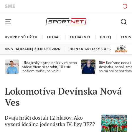
HVIEZDY SÚ UŽ TU
FUTBAL
FUTBALNET
HOKEJ
TENIS
MS V HÁDZANEJ ŽIEN U18 2026
HLINKA GRETZKY CUP 2026
LI
Ukrajinský olympionik z virálneho
Keď sme nedal
videa: Viem si zarobiť, 10-tisíc
desiatku, behali sme
pošlem radšej na vojnu
sa mi ani nepozdrav
Droppa
Lokomotíva Devínska Nová
Ves
Dvaja hráči dostali 12 hlasov. Ako
vyzerá ideálna jedenástka IV. ligy BFZ?