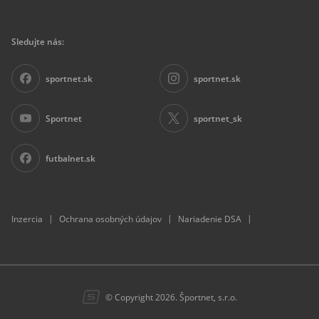
Sledujte nás:
sportnet.sk
sportnet.sk
Sportnet
sportnet_sk
futbalnet.sk
|
|
|
Inzercia
Ochrana osobných údajov
Nariadenie DSA
© Copyright 2026. Športnet, s.r.o.