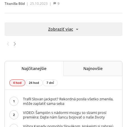
Titanilla Bőd
|
25.10.2023
|
9
Zobraziť viac
Najčítanejšie
Najnovšie
4 hod
24 hod
7 dní
Trafil Slovan jackpot? Rekordná posila všetko zmenila,
1
môže zaplatiť sama seba
VIDEO: Šampión s nádormi mozgu so slzami prosí
2
premiéra: Dajte nám šancu bojovať o naše životy
Výhra Kanady pomohla Slovákom. Hokejisti si zahrajú