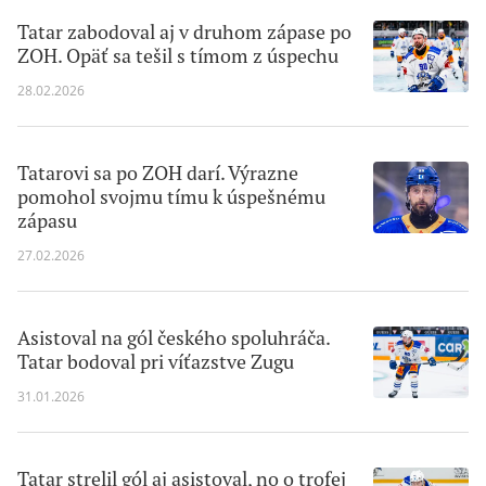
Tatar zabodoval aj v druhom zápase po
ZOH. Opäť sa tešil s tímom z úspechu
28.02.2026
Tatarovi sa po ZOH darí. Výrazne
pomohol svojmu tímu k úspešnému
zápasu
27.02.2026
Asistoval na gól českého spoluhráča.
Tatar bodoval pri víťazstve Zugu
31.01.2026
Tatar strelil gól aj asistoval, no o trofej