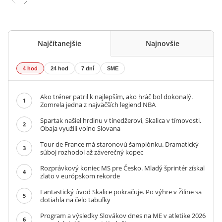
Najčítanejšie
Najnovšie
4 hod
24 hod
7 dní
SME
Ako tréner patril k najlepším, ako hráč bol dokonalý.
1
Zomrela jedna z najväčších legiend NBA
Spartak našiel hrdinu v tínedžerovi, Skalica v tímovosti.
2
Obaja využili voľno Slovana
Tour de France má staronovú šampiónku. Dramatický
3
súboj rozhodol až záverečný kopec
Rozprávkový koniec MS pre Česko. Mladý šprintér získal
4
zlato v európskom rekorde
Fantastický úvod Skalice pokračuje. Po výhre v Žiline sa
5
dotiahla na čelo tabuľky
Program a výsledky Slovákov dnes na ME v atletike 2026
6