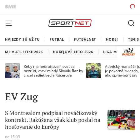
HVIEZDY SÚ UŽ TU
FUTBAL
FUTBALNET
HOKEJ
TENIS
ME V ATLETIKE 2026
HOKEJOVÉ LETO 2026
LIGA MAJSTROV
Keby ma nedraftovali, svet sa
Atletický manažér Ju
nezrúti, vraví mladý Slovák. Raz by
je pokorná hviezda,
chcel sedieť vedľa Kučerova
ako sprievodný jav
EV Zug
S Montrealom podpísal nováčikovský
kontrakt. Rakúšana však klub poslal na
hosťovanie do Európy
ne 16:03