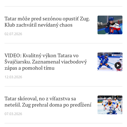
Tatar môže pred sezónou opustiť Zug.
Klub zachvátil nevídaný chaos
02.07.2026
VIDEO: Kvalitný výkon Tatara vo
Švajčiarsku. Zaznamenal viacbodový
zápas a pomohol tímu
12.03.2026
Tatar skóroval, no z víťazstva sa
netešil. Zug prehral doma po predĺžení
07.03.2026