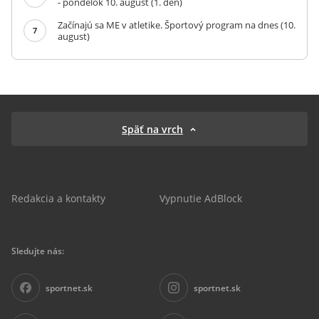
- pondelok 10. august (1. deň)
Začínajú sa ME v atletike. Športový program na dnes (10.
7
august)
Späť na vrch
Redakcia a kontakty
Vypnutie AdBlock
Sledujte nás:
sportnet.sk
sportnet.sk