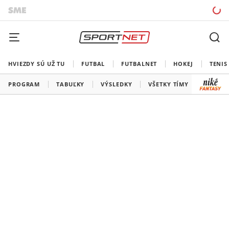
HVIEZDY SÚ UŽ TU
FUTBAL
FUTBALNET
HOKEJ
TENIS
PROGRAM
TABUĽKY
VÝSLEDKY
VŠETKY TÍMY
SLOVEN